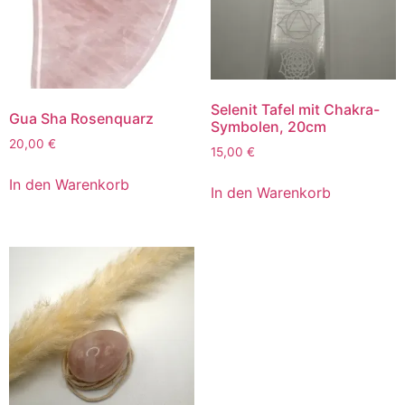
Selenit Tafel mit Chakra-
Gua Sha Rosenquarz
Symbolen, 20cm
20,00
€
15,00
€
In den Warenkorb
In den Warenkorb